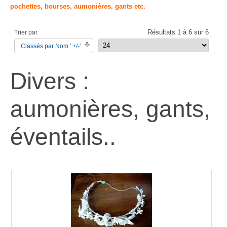
pochettes, bourses, aumonières, gants etc.
Résultats 1 à 6 sur 6
Trier par
Classés par Nom ' +/-'
Divers :
aumonières, gants,
éventails..